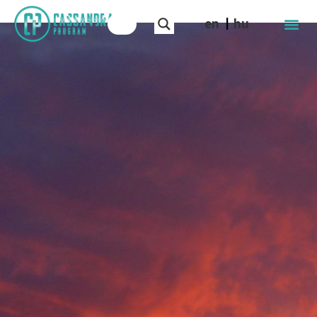
en
hu