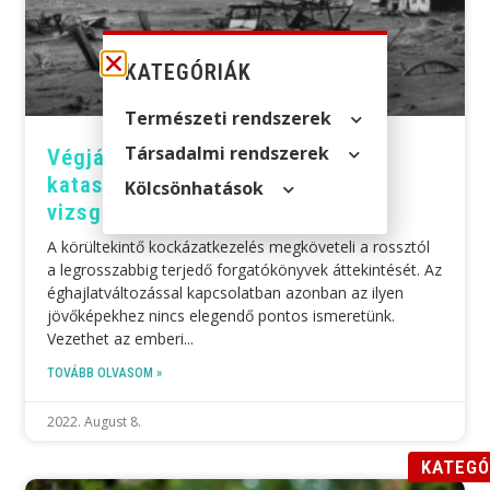
KATEGÓRIÁK
Természeti rendszerek
Társadalmi rendszerek
Végjáték az éghajlatban:
katasztrofális forgatókönyvek
Kölcsön­hatások
vizsgálata
A körültekintő kockázatkezelés megköveteli a rossztól
a legrosszabbig terjedő forgatókönyvek áttekintését. Az
éghajlatváltozással kapcsolatban azonban az ilyen
jövőképekhez nincs elegendő pontos ismeretünk.
Vezethet az emberi
TOVÁBB OLVASOM »
2022. August 8.
KATEGÓ