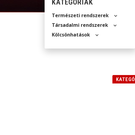
KATEGÓRIÁK
Természeti rendszerek
Társadalmi rendszerek
Kölcsön­hatások
KATEGÓ