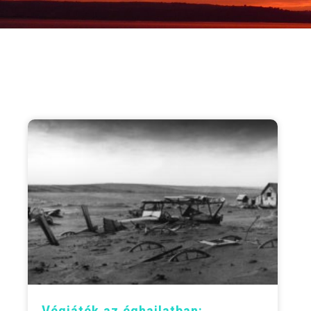
Végjáték az éghajlatban: