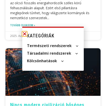
az olcsó fosszilis energiahordozók széles körű
felhasználásán alapult. Ezért első pillantásra
meglepőnek tűnhet, hogy világszerte kormányok és
nemzetközi szervezetek
TOVÁBB OLVASOM »
KATEGÓRIÁK
2025. August 3.
Természeti rendszerek
Társadalmi rendszerek
Kölcsön­hatások
Nincs modern civilizáció bőséges