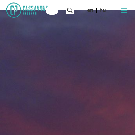
en
hu