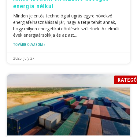
energia nélkül
Minden jelentős technológiai ugrás egyre növekvő
energiafelhasználással jár, nagy a tétje tehát annak,
hogy milyen energetikai döntések születnek. Az elmúlt
évek energiaársokkja és az azt
TOVÁBB OLVASOM »
2025. July 27.
KATEGÓ