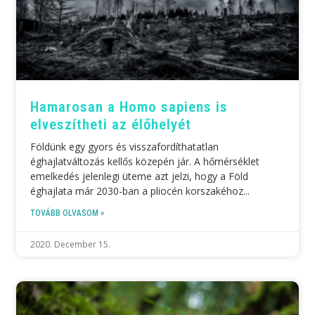
Hamarosan a Homo sapiens is
elveszítheti az élőhelyét
Földünk egy gyors és visszafordíthatatlan
éghajlatváltozás kellős közepén jár. A hőmérséklet
emelkedés jelenlegi üteme azt jelzi, hogy a Föld
éghajlata már 2030-ban a pliocén korszakéhoz
TOVÁBB OLVASOM »
2020. December 15.