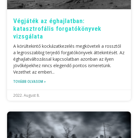
Végjáték az éghajlatban:
katasztrofális forgatókönyvek
vizsgálata
A körültekintő kockázatkezelés megköveteli a rossztól
a legrosszabbig terjedő forgatókönyvek áttekintését. Az
éghajlatváltozással kapcsolatban azonban az ilyen
jövőképekhez nincs elegendő pontos ismeretünk.
Vezethet az emberi
TOVÁBB OLVASOM »
2022. August 8.