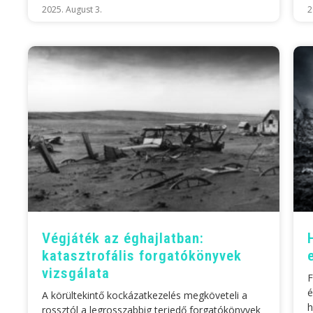
2025. August 3.
2
Végjáték az éghajlatban:
katasztrofális forgatókönyvek
vizsgálata
F
é
A körültekintő kockázatkezelés megköveteli a
h
rossztól a legrosszabbig terjedő forgatókönyvek