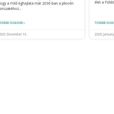
élet a Föld
ogy a Föld éghajlata már 2030-ban a pliocén
orszakéhoz
OVÁBB OLVASOM »
TOVÁBB OLVA
020. December 15.
2020. January
CONTACT