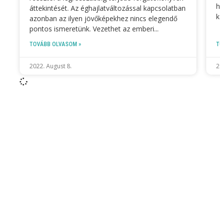
h
áttekintését. Az éghajlatváltozással kapcsolatban
k
azonban az ilyen jövőképekhez nincs elegendő
pontos ismeretünk. Vezethet az emberi
TOVÁBB OLVASOM »
T
2022. August 8.
2
FOLLOW