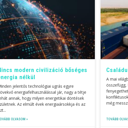
Nincs modern civilizáció bőséges
Családun
energia nélkül
A mai világ
összefügg,
inden jelentős technológiai ugrás egyre
fenyegetheti
övekvő energiafelhasználással jár, nagy a tétje
konfliktuso
ehát annak, hogy milyen energetikai döntések
még messze
zületnek. Az elmúlt évek energiaársokkja és az
zt
OVÁBB OLVASOM »
TOVÁBB OLVA