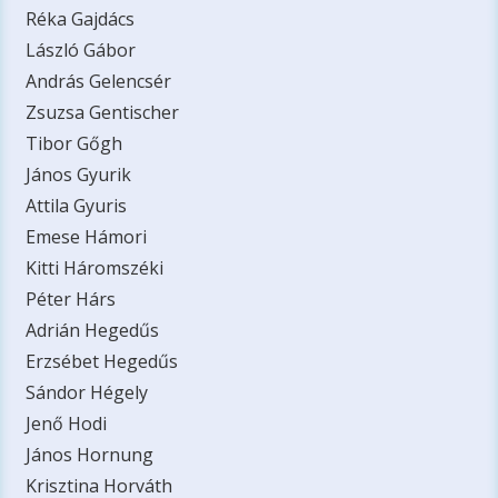
Réka Gajdács
László Gábor
András Gelencsér
Zsuzsa Gentischer
Tibor Gőgh
János Gyurik
Attila Gyuris
Emese Hámori
Kitti Háromszéki
Péter Hárs
Adrián Hegedűs
Erzsébet Hegedűs
Sándor Hégely
Jenő Hodi
János Hornung
Krisztina Horváth