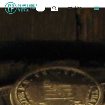
en
hu