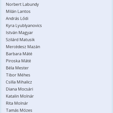
Norbert Labundy
Milán Lantos
András Lődi
Kyra Lyublyanovics
István Magyar
Szilárd Matusik
Mercédesz Mazán
Barbara Máté
Piroska Máté
Béla Mester
Tibor Méhes
Csilla Mihalicz
Diana Mocsári
Katalin Molnár
Rita Molnár
Tamás Mózes