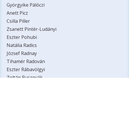
Györgyike Pálóczi
Anett Picz
Csilla Piller
Zsanett Pintér-Ludányi
Eszter Pohubi
Natália Radics
József Radnay
Tihamér Radován
Eszter Rábavölgyi
Zoltán Rusznyák
Márta Sajben
Zsuzsanna Salánki-Nagy
Giuseppe Scaricamazza
Tamás Schleich
Anita Schuppauer
Péter Schweighardt