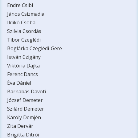
Endre Csibi
János Csizmadia
Ildikó Csoba
Szilvia Csordás
Tibor Czeglédi
Boglárka Czeglédi-Gere
István Czigány
Viktória Dajka
Ferenc Dancs
Éva Dániel
Barnabás Davoti
József Demeter
Szilárd Demeter
Károly Demjén
Zita Dervár
Brigitta Ditrói