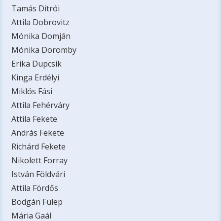
Tamás Ditrói
Attila Dobrovitz
Mónika Domján
Mónika Doromby
Erika Dupcsik
Kinga Erdélyi
Miklós Fási
Attila Fehérváry
Attila Fekete
András Fekete
Richárd Fekete
Nikolett Forray
István Földvári
Attila Fördős
Bodgán Fülep
Mária Gaál