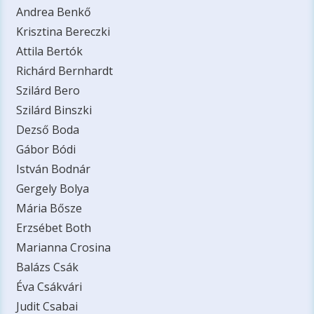
Andrea Benkő
Krisztina Bereczki
Attila Bertók
Richárd Bernhardt
Szilárd Bero
Szilárd Binszki
Dezső Boda
Gábor Bódi
István Bodnár
Gergely Bolya
Mária Bősze
Erzsébet Both
Marianna Crosina
Balázs Csák
Éva Csákvári
Judit Csabai