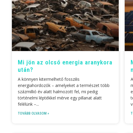
Mi jön az olcsó energia aranykora
után?
A könnyen kitermelhető fosszilis
A
energiahordozók – amelyeket a természet több
m
százmillió év alatt halmozott fel, mi pedig
e
történelmi léptékkel mérve egy pillanat alatt
t
felélünk –
v
TOVÁBB OLVASOM »
T