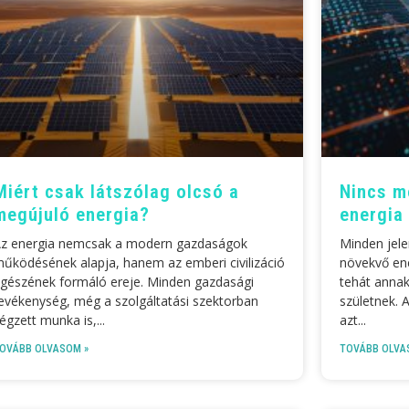
Miért csak látszólag olcsó a
Nincs m
megújuló energia?
energia 
z energia nemcsak a modern gazdaságok
Minden jele
űködésének alapja, hanem az emberi civilizáció
növekvő ene
gészének formáló ereje. Minden gazdasági
tehát annak
evékenység, még a szolgáltatási szektorban
születnek. 
égzett munka is,
azt
OVÁBB OLVASOM »
TOVÁBB OLVA