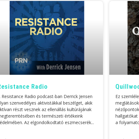
Resistance Radio
Quillwo
 Resistance Radio podcast-ban Derrick Jensen
Ez szemléle
lyan szenvedélyes aktivistákkal beszélget, akik
meglátásoka
ktívan részt vesznek az ellenállás kultúrájának
nézőpontokat
egteremtésében és természeti értékeink
hallgatókat
édelmében. Az elgondolkodtató eszmecserék
a folyamat