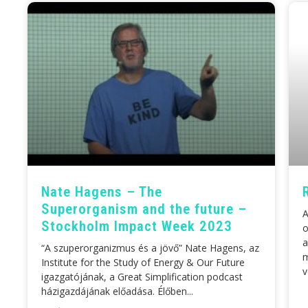
Nate Hagens – The
Superorganism and the future –
A
Stockholm Impact Week 2023
o
a
“A szuperorganizmus és a jövő”‍ Nate Hagens, az
m
Institute for the Study of Energy & Our Future
v
igazgatójának, a Great Simplification podcast
házigazdájának előadása. Élőben