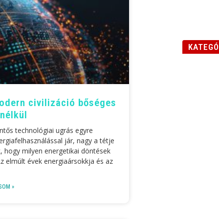
KATEGÓ
odern civilizáció bőséges
nélkül
ntős technológiai ugrás egyre
rgiafelhasználással jár, nagy a tétje
, hogy milyen energetikai döntések
Az elmúlt évek energiaársokkja és az
SOM »