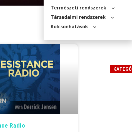
Természeti rendszerek
Társadalmi rendszerek
Kölcsön­hatások
KATEGÓ
nce Radio