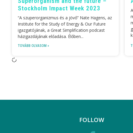
Superorganism and the future –
Stockholm Impact Week 2023
A
m
“A szuperorganizmus és a jövő”‍ Nate Hagens, az
m
Institute for the Study of Energy & Our Future
g
igazgatójának, a Great Simplification podcast
k
házigazdájának előadása. Élőben
TOVÁBB OLVASOM »
T
FOLLOW