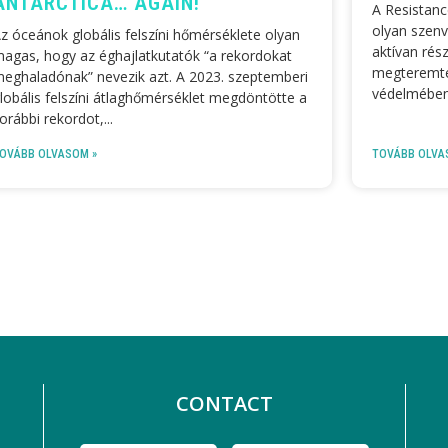
ANTARCTICA… AGAIN!
A Resistanc
olyan szenv
z óceánok globális felszíni hőmérséklete olyan
aktívan rész
agas, hogy az éghajlatkutatók “a rekordokat
megteremté
eghaladónak” nevezik azt. A 2023. szeptemberi
védelmében
lobális felszíni átlaghőmérséklet megdöntötte a
orábbi rekordot,
OVÁBB OLVASOM »
TOVÁBB OLVA
CONTACT