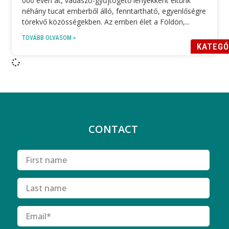
000 éven át, vadászó-gyűjtögető lényekként éltünk
néhány tucat emberből álló, fenntartható, egyenlőségre
törekvő közösségekben. Az emberi élet a Földön,
TOVÁBB OLVASOM »
KATEGÓ
CONTACT