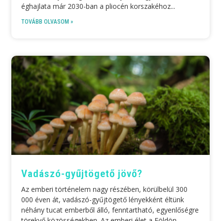
éghajlata már 2030-ban a pliocén korszakéhoz
TOVÁBB OLVASOM »
Vadászó-gyűjtögető jövő?
Az emberi történelem nagy részében, körülbelül 300
000 éven át, vadászó-gyűjtögető lényekként éltünk
néhány tucat emberből álló, fenntartható, egyenlőségre
törekvő közösségekben. Az emberi élet a Földön,