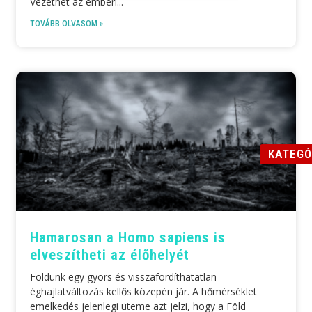
Vezethet az emberi
TOVÁBB OLVASOM »
KATEGÓ
Hamarosan a Homo sapiens is
elveszítheti az élőhelyét
Földünk egy gyors és visszafordíthatatlan
éghajlatváltozás kellős közepén jár. A hőmérséklet
emelkedés jelenlegi üteme azt jelzi, hogy a Föld