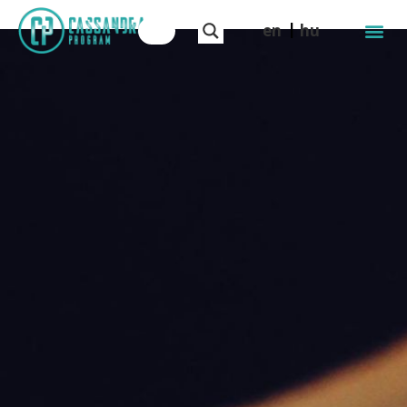
en
hu