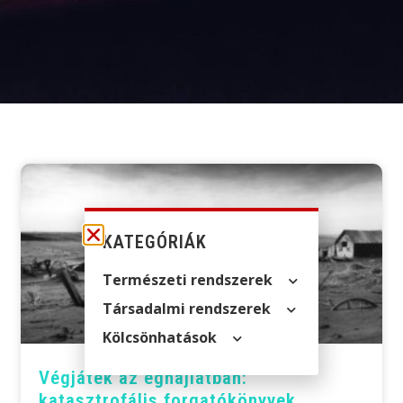
KATEGÓRIÁK
Természeti rendszerek
Társadalmi rendszerek
Kölcsön­hatások
Végjáték az éghajlatban:
katasztrofális forgatókönyvek