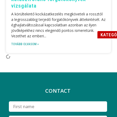
vizsgálata
A körültekintő kockázatkezelés megköveteli a rossztól
a legrosszabbig terjedő forgatókönyvek áttekintését. Az
éghajlatváltozással kapcsolatban azonban az ilyen
jövőképekhez nincs elegendő pontos ismeretünk.
KATEGÓ
Vezethet az emberi
TOVÁBB OLVASOM »
CONTACT