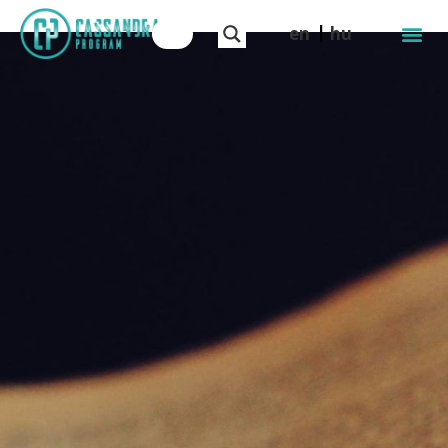
en
hu