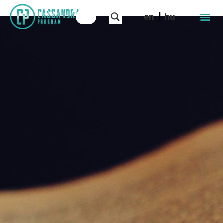
en
hu