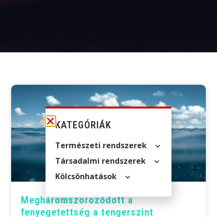
KATEGÓRIÁK
Természeti rendszerek
Társadalmi rendszerek
Kölcsön­hatások
Meghárom­szoro­zódott a
fenyegetettség a tengerszint