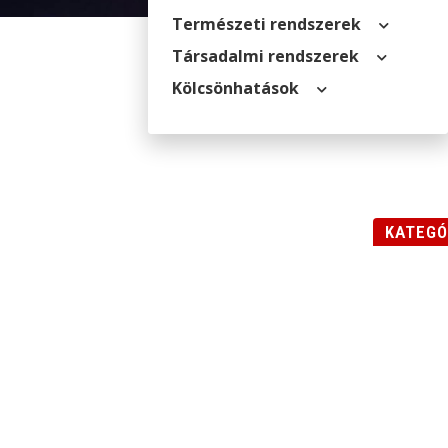
Természeti rendszerek
Társadalmi rendszerek
Kölcsön­hatások
KATEGÓ