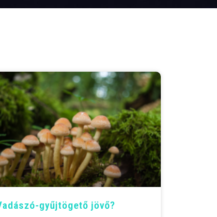
Vadászó-gyűjtögető jövő?