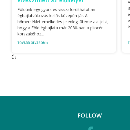
elveszítheti az élőhelyét
A
3
Földünk egy gyors és visszafordíthatatlan
é
éghajlatváltozás kellős közepén jár. A
e
hőmérséklet emelkedés jelenlegi üteme azt jelzi,
é
hogy a Föld éghajlata már 2030-ban a pliocén
korszakéhoz
TOVÁBB OLVASOM »
T
FOLLOW