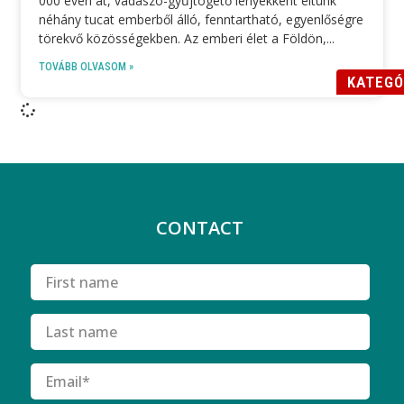
000 éven át, vadászó-gyűjtögető lényekként éltünk
néhány tucat emberből álló, fenntartható, egyenlőségre
törekvő közösségekben. Az emberi élet a Földön,
TOVÁBB OLVASOM »
KATEGÓ
CONTACT