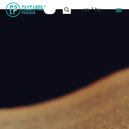
en
hu