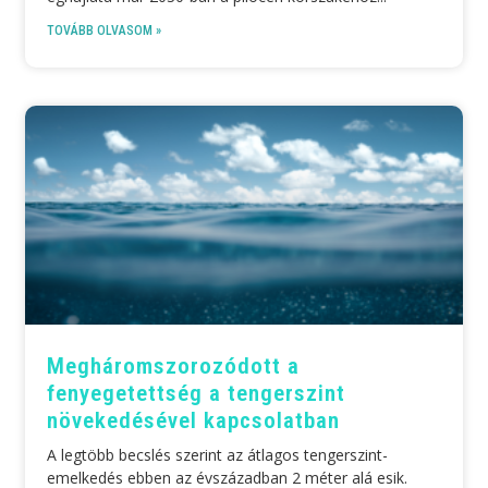
TOVÁBB OLVASOM »
Meghárom­szoro­zódott a
fenyegetettség a tengerszint
növekedésével kapcsolatban
A legtöbb becslés szerint az átlagos tengerszint-
emelkedés ebben az évszázadban 2 méter alá esik.