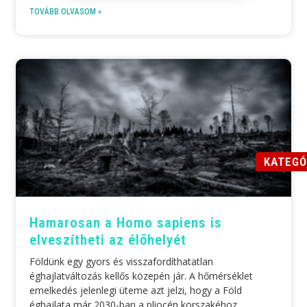
TOVÁBB OLVASOM »
KATEGÓ
Hamarosan a Homo sapiens is
elveszítheti az élőhelyét
Földünk egy gyors és visszafordíthatatlan
éghajlatváltozás kellős közepén jár. A hőmérséklet
emelkedés jelenlegi üteme azt jelzi, hogy a Föld
éghajlata már 2030-ban a pliocén korszakéhoz