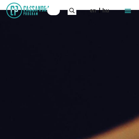
en
hu