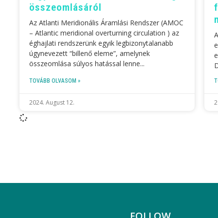
összeomlásáról
Az Atlanti Meridionális Áramlási Rendszer (AMOC
– Atlantic meridional overturning circulation ) az
A
éghajlati rendszerünk egyik legbizonytalanabb
e
úgynevezett “billenő eleme”, amelynek
e
összeomlása súlyos hatással lenne
D
TOVÁBB OLVASOM »
T
2024. August 12.
2
FOLLOW