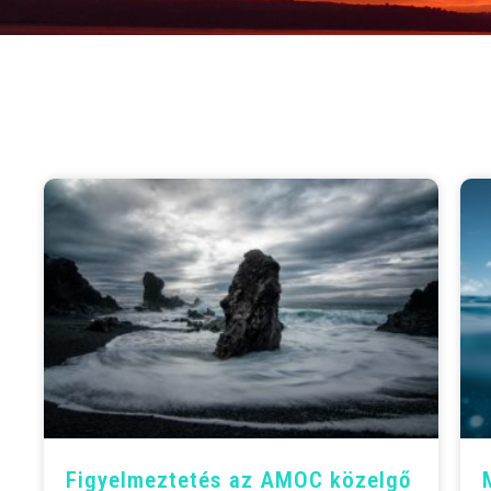
Figyelmeztetés az AMOC közelgő