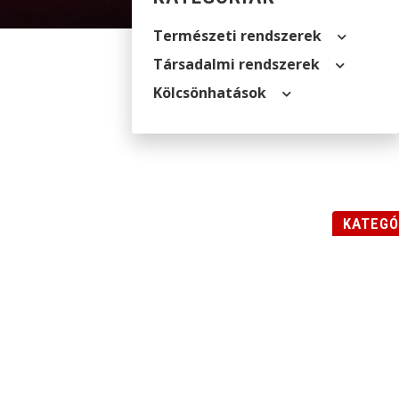
Természeti rendszerek
Társadalmi rendszerek
Kölcsön­hatások
KATEGÓ