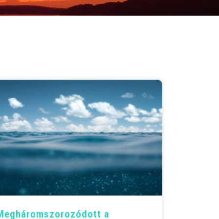
Meghárom­szoro­zódott a