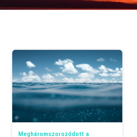
Meghárom­szoro­zódott a