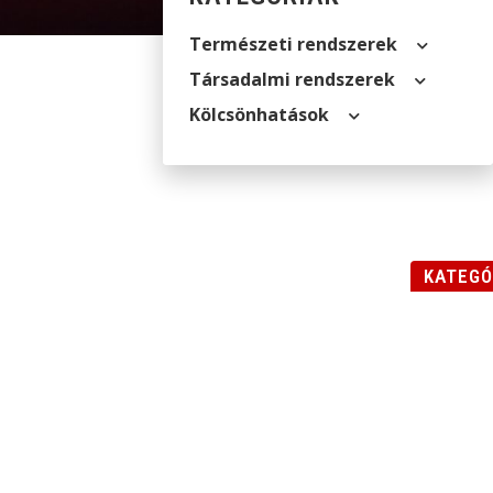
Természeti rendszerek
Társadalmi rendszerek
Kölcsön­hatások
KATEGÓ