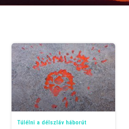
Túlélni a délszláv háborút