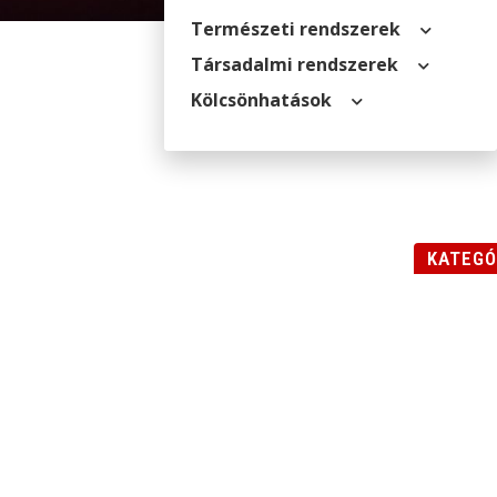
Természeti rendszerek
Társadalmi rendszerek
Kölcsön­hatások
KATEGÓ