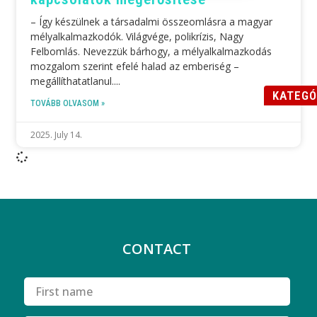
– Így készülnek a társadalmi összeomlásra a magyar
mélyalkalmazkodók. Világvége, polikrízis, Nagy
Felbomlás. Nevezzük bárhogy, a mélyalkalmazkodás
mozgalom szerint efelé halad az emberiség –
megállíthatatlanul.
KATEGÓ
TOVÁBB OLVASOM »
2025. July 14.
CONTACT