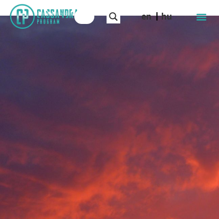
en
hu