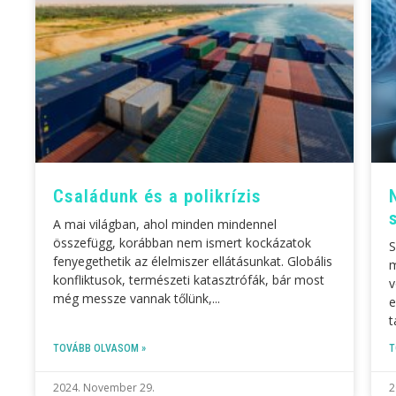
Családunk és a polikrízis
A mai világban, ahol minden mindennel
összefügg, korábban nem ismert kockázatok
S
fenyegethetik az élelmiszer ellátásunkat. Globális
m
konfliktusok, természeti katasztrófák, bár most
v
még messze vannak tőlünk,
e
t
TOVÁBB OLVASOM »
T
2024. November 29.
2