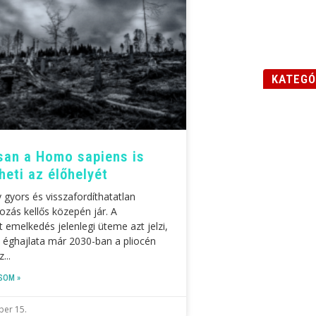
KATEGÓ
an a Homo sapiens is
heti az élőhelyét
 gyors és visszafordíthatatlan
tozás kellős közepén jár. A
 emelkedés jelenlegi üteme azt jelzi,
 éghajlata már 2030-ban a pliocén
z
SOM »
er 15.