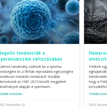
Negatív tendenciák a
Hamaros
spermiumszám változásában
elveszít
zámos tanulmány számolt be a sperma
Földünk egy
inőségére és a férfiak reproduktív egészségére
éghajlatvál
onatkozó mutatók romlásáról. Korábbi
hőmérséklet
lemzésünk az 1981-2013 között megjelent
hogy a Föld
anulmányok alapján a spermium
korszakého
OVÁBB OLVASOM »
TOVÁBB OLVA
022. November 22.
2020. Decemb