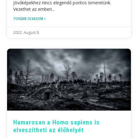
jövőképekhez nincs elegendő pontos ismeretünk.
Vezethet az emberi
TOVÁBB OLVASOM »
2022. August 8.
Hamarosan a Homo sapiens is
elveszítheti az élőhelyét