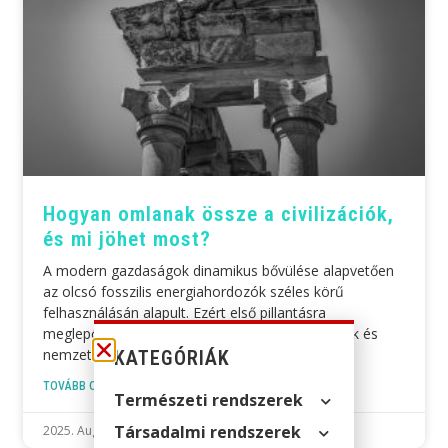
Hogyan omlanak össze a civilizációk,
és mi jöhet most?
A modern gazdaságok dinamikus bővülése alapvetően
az olcsó fosszilis energiahordozók széles körű
felhasználásán alapult. Ezért első pillantásra
meglepőnek tűnhet, hogy világszerte kormányok és
nemzetközi szervezetek
KATEGÓRIÁK
TOVÁBB OLVASOM »
Természeti rendszerek
Társadalmi rendszerek
2025. August 3.