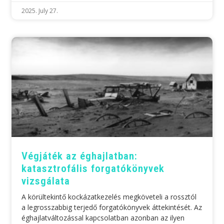
2025. July 27.
Végjáték az éghajlatban:
katasztrofális forgatókönyvek
vizsgálata
A körültekintő kockázatkezelés megköveteli a rossztól
a legrosszabbig terjedő forgatókönyvek áttekintését. Az
éghajlatváltozással kapcsolatban azonban az ilyen