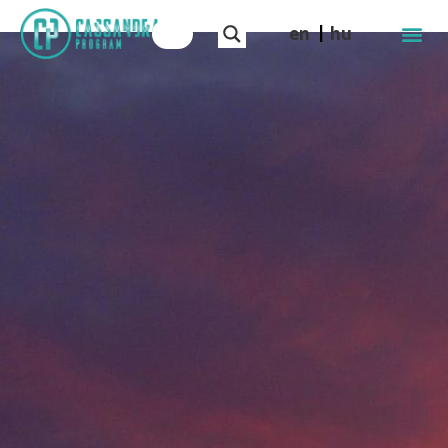
en
hu