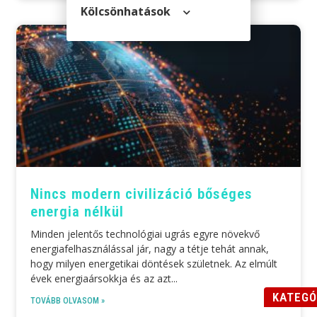
Kölcsön­hatások
Nincs modern civilizáció bőséges
energia nélkül
Minden jelentős technológiai ugrás egyre növekvő
energiafelhasználással jár, nagy a tétje tehát annak,
hogy milyen energetikai döntések születnek. Az elmúlt
évek energiaársokkja és az azt
KATEGÓ
TOVÁBB OLVASOM »