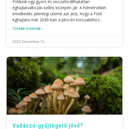
Földünk egy gyors és visszafordíthatatlan
éghajlatváltozás kellős közepén jár. A hőmérséklet
emelkedés jelenlegi üteme azt jelzi, hogy a Föld
éghajlata már 2030-ban a pliocén korszakéhoz
TOVÁBB OLVASOM »
2020. December 15.
Vadászó-gyűjtögető jövő?