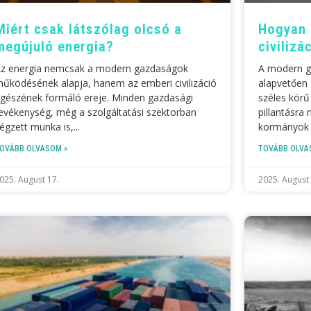
Miért csak látszólag olcsó a
Hogyan 
megújuló energia?
civilizá
z energia nemcsak a modern gazdaságok
A modern g
űködésének alapja, hanem az emberi civilizáció
alapvetően 
gészének formáló ereje. Minden gazdasági
széles körű 
evékenység, még a szolgáltatási szektorban
pillantásra
égzett munka is,
kormányok 
OVÁBB OLVASOM »
TOVÁBB OLVA
025. August 17.
2025. August 