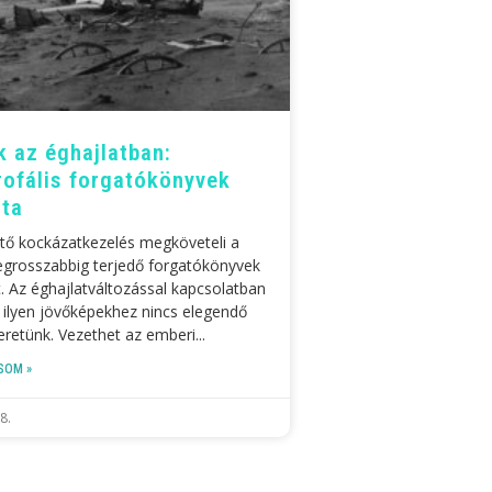
k az éghajlatban:
rofális forgatókönyvek
ata
ntő kockázatkezelés megköveteli a
legrosszabbig terjedő forgatókönyvek
t. Az éghajlatváltozással kapcsolatban
ilyen jövőképekhez nincs elegendő
retünk. Vezethet az emberi
SOM »
8.