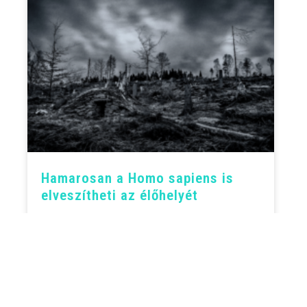
Hamarosan a Homo sapiens is
elveszítheti az élőhelyét
Földünk egy gyors és visszafordíthatatlan
éghajlatváltozás kellős közepén jár. A
hőmérséklet emelkedés jelenlegi üteme azt jelzi,
hogy a Föld éghajlata már 2030-ban a pliocén
korszakéhoz
TOVÁBB OLVASOM »