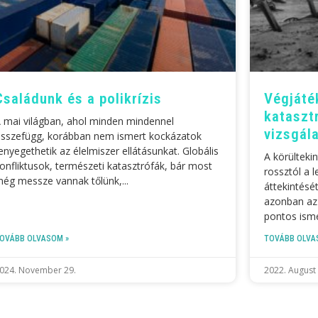
Családunk és a polikrízis
Végjáté
kataszt
 mai világban, ahol minden mindennel
vizsgál
sszefügg, korábban nem ismert kockázatok
enyegethetik az élelmiszer ellátásunkat. Globális
A körülteki
onfliktusok, természeti katasztrófák, bár most
rossztól a 
ég messze vannak tőlünk,
áttekintésé
azonban az 
pontos isme
OVÁBB OLVASOM »
TOVÁBB OLVA
024. November 29.
2022. August 