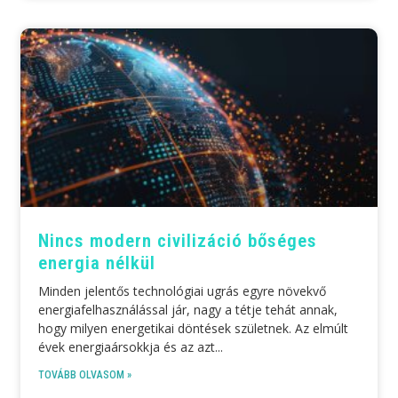
Nincs modern civilizáció bőséges
energia nélkül
Minden jelentős technológiai ugrás egyre növekvő
energiafelhasználással jár, nagy a tétje tehát annak,
hogy milyen energetikai döntések születnek. Az elmúlt
évek energiaársokkja és az azt
TOVÁBB OLVASOM »