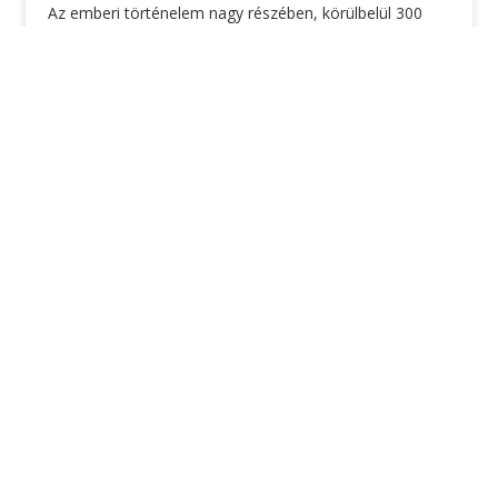
Az emberi történelem nagy részében, körülbelül 300
000 éven át, vadászó-gyűjtögető lényekként éltünk
néhány tucat emberből álló, fenntartható, egyenlőségre
törekvő közösségekben. Az emberi élet a Földön,
TOVÁBB OLVASOM »
2020. January 8.
CONTACT