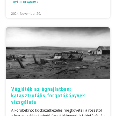
TOVÁBB OLVASOM »
2024. November 29.
Végjáték az éghajlatban:
katasztrofális forgatókönyvek
vizsgálata
A körültekintő kockázatkezelés megköveteli a rossztól
a legrosszabbig terjedő forgatókönyvek áttekintését. Az