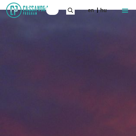
en
hu