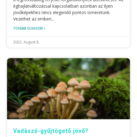
éghajlatváltozással kapcsolatban azonban az ilyen
jövőképekhez nincs elegendő pontos ismeretünk.
Vezethet az emberi
TOVÁBB OLVASOM »
2022. August 8.
Vadászó-gyűjtögető jövő?