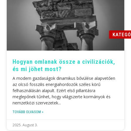
KATEGÓ
Hogyan omlanak össze a civilizációk,
és mi jöhet most?
A modern gazdaságok dinamikus bővülése alapvetően
az olcsó fosszilis energiahordozók széles körű
felhasználásán alapult. Ezért első pillantásra
meglepőnek tűnhet, hogy világszerte kormányok és
nemzetközi szervezetek
TOVÁBB OLVASOM »
2025. August 3.