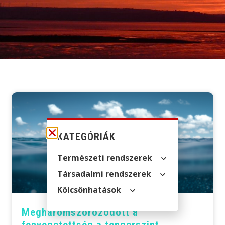
KATEGÓRIÁK
Természeti rendszerek
Társadalmi rendszerek
Kölcsön­hatások
Meghárom­szoro­zódott a
fenyegetettség a tengerszint