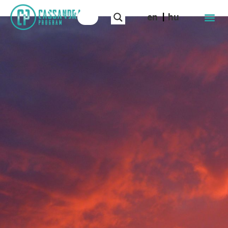
en
hu