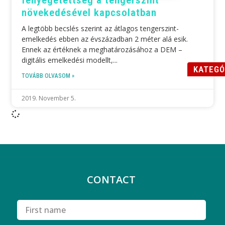
növekedésével kapcsolatban
A legtöbb becslés szerint az átlagos tengerszint-
emelkedés ebben az évszázadban 2 méter alá esik.
Ennek az értéknek a meghatározásához a DEM –
digitális emelkedési modellt,
KATEGÓ
TOVÁBB OLVASOM »
2019. November 5.
CONTACT