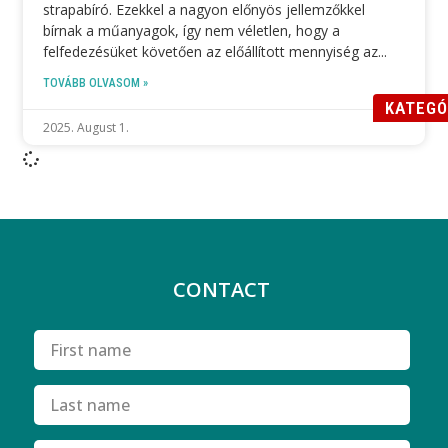
strapabíró. Ezekkel a nagyon előnyös jellemzőkkel
bírnak a műanyagok, így nem véletlen, hogy a
felfedezésüket követően az előállított mennyiség az
TOVÁBB OLVASOM »
KATEGÓ
2025. August 1.
CONTACT