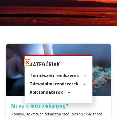
KATEGÓRIÁK
Természeti rendszerek
Társadalmi rendszerek
Kölcsön­hatások
Mi az a mikroműanyag?
Könnyű, sokrétűen felhasználható, olcsón előállítható,