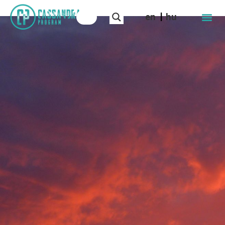
en
hu