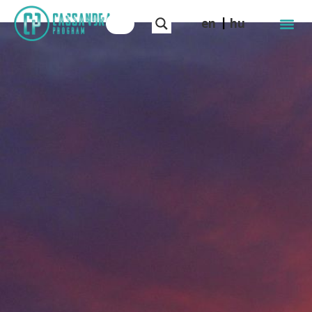
en
hu