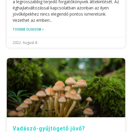
a legrosszabbig terjedő forgatókönyvek áttekintését. Az
éghajlatváltozással kapcsolatban azonban az ilyen
jövőképekhez nincs elegendő pontos ismeretünk.
Vezethet az emberi
TOVÁBB OLVASOM »
2022. August 8.
Vadászó-gyűjtögető jövő?