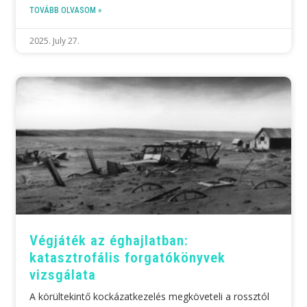
TOVÁBB OLVASOM »
2025. July 27.
Végjáték az éghajlatban:
katasztrofális forgatókönyvek
vizsgálata
A körültekintő kockázatkezelés megköveteli a rossztól