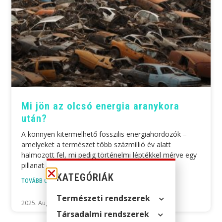
Mi jön az olcsó energia aranykora
után?
A könnyen kitermelhető fosszilis energiahordozók –
amelyeket a természet több százmillió év alatt
halmozott fel, mi pedig történelmi léptékkel mérve egy
pillanat alatt felélünk –
KATEGÓRIÁK
TOVÁBB OLVASOM »
Természeti rendszerek
2025. August 24.
Társadalmi rendszerek