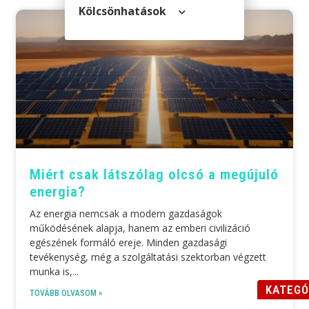
Kölcsön­hatások
Miért csak látszólag olcsó a megújuló
energia?
Az energia nemcsak a modern gazdaságok
működésének alapja, hanem az emberi civilizáció
egészének formáló ereje. Minden gazdasági
tevékenység, még a szolgáltatási szektorban végzett
munka is,
KATEGÓ
TOVÁBB OLVASOM »