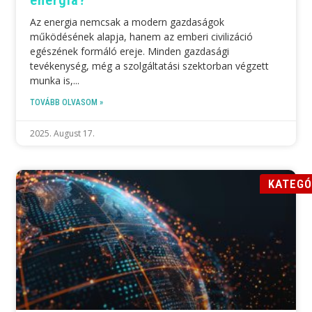
Az energia nemcsak a modern gazdaságok
működésének alapja, hanem az emberi civilizáció
egészének formáló ereje. Minden gazdasági
tevékenység, még a szolgáltatási szektorban végzett
munka is,
TOVÁBB OLVASOM »
2025. August 17.
KATEGÓ