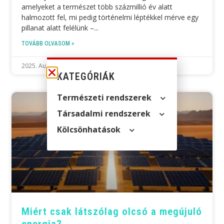
amelyeket a természet több százmillió év alatt
halmozott fel, mi pedig történelmi léptékkel mérve egy
pillanat alatt felélünk –
TOVÁBB OLVASOM »
2025. August 24.
KATEGÓRIÁK
Természeti rendszerek
Társadalmi rendszerek
Kölcsön­hatások
Miért csak látszólag olcsó a megújuló
energia?