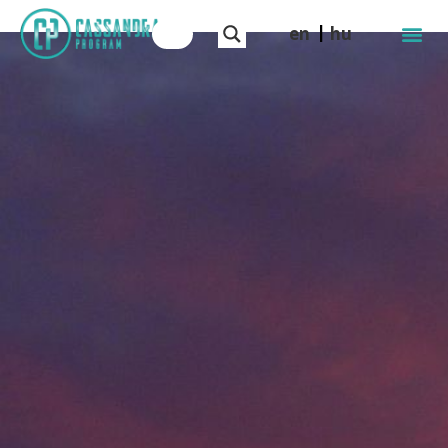
en
hu