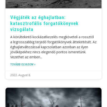
Végjáték az éghajlatban:
katasztrofális forgatókönyvek
vizsgálata
A körültekintő kockázatkezelés megköveteli a rossztól
a legrosszabbig terjedő forgatókönyvek áttekintését. Az
éghajlatváltozással kapcsolatban azonban az ilyen
jövőképekhez nincs elegendő pontos ismeretünk.
Vezethet az emberi
TOVÁBB OLVASOM »
2022. August 8.