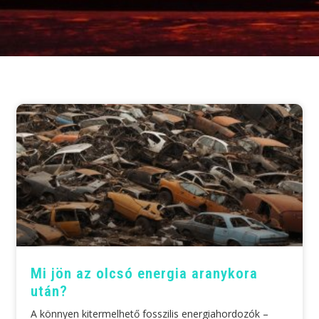
Mi jön az olcsó energia aranykora
után?
A könnyen kitermelhető fosszilis energiahordozók –