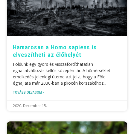
Hamarosan a Homo sapiens is
elveszítheti az élőhelyét
Földünk egy gyors és visszafordíthatatlan
éghajlatváltozás kellős közepén jár. A hőmérséklet
emelkedés jelenlegi üteme azt jelzi, hogy a Föld
éghajlata már 2030-ban a pliocén korszakéhoz
TOVÁBB OLVASOM »
2020. December 15.