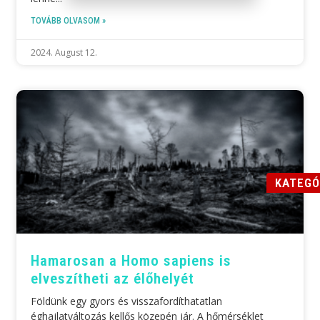
TOVÁBB OLVASOM »
2024. August 12.
KATEGÓ
Hamarosan a Homo sapiens is
elveszítheti az élőhelyét
Földünk egy gyors és visszafordíthatatlan
éghajlatváltozás kellős közepén jár. A hőmérséklet