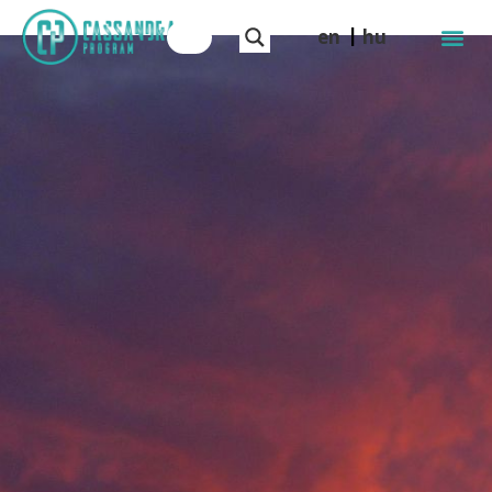
en
hu