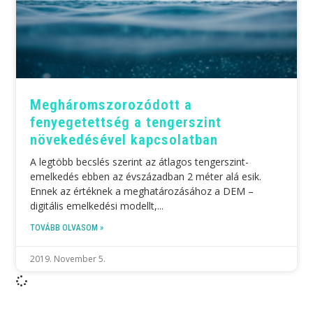
Meghárom­szoro­zódott a
fenyegetettség a tengerszint
növekedésével kapcsolatban
A legtöbb becslés szerint az átlagos tengerszint-
emelkedés ebben az évszázadban 2 méter alá esik.
Ennek az értéknek a meghatározásához a DEM –
digitális emelkedési modellt,
TOVÁBB OLVASOM »
2019. November 5.