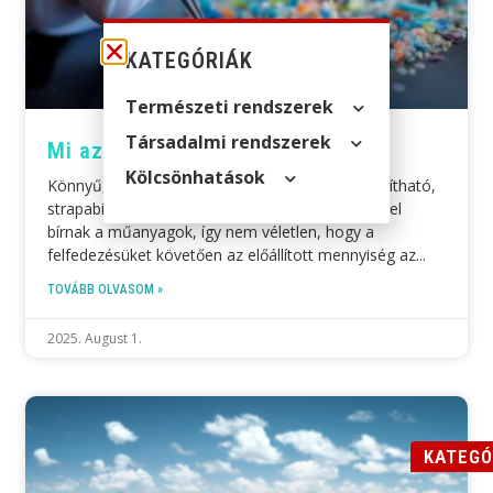
KATEGÓRIÁK
Természeti rendszerek
Társadalmi rendszerek
Mi az a mikroműanyag?
Kölcsön­hatások
Könnyű, sokrétűen felhasználható, olcsón előállítható,
strapabíró. Ezekkel a nagyon előnyös jellemzőkkel
bírnak a műanyagok, így nem véletlen, hogy a
felfedezésüket követően az előállított mennyiség az
TOVÁBB OLVASOM »
2025. August 1.
KATEGÓ