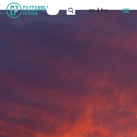
en
hu