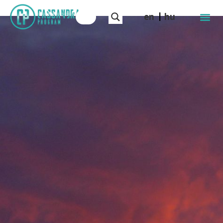
en
hu