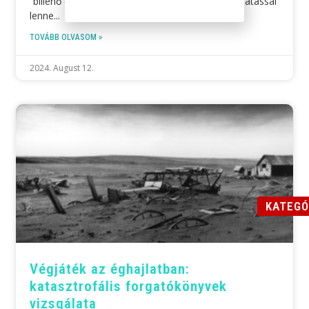
“billenő eleme”, amelynek összeomlása súlyos hatással
lenne
TOVÁBB OLVASOM »
2024. August 12.
KATEGÓ
Végjáték az éghajlatban:
katasztrofális forgatókönyvek
vizsgálata