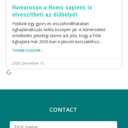
Hamarosan a Homo sapiens is
elveszítheti az élőhelyét
Földünk egy gyors és visszafordíthatatlan
éghajlatváltozás kellős közepén jár. A hőmérséklet
emelkedés jelenlegi üteme azt jelzi, hogy a Föld
éghajlata már 2030-ban a pliocén korszakéhoz
TOVÁBB OLVASOM »
2020. December 15.
CONTACT