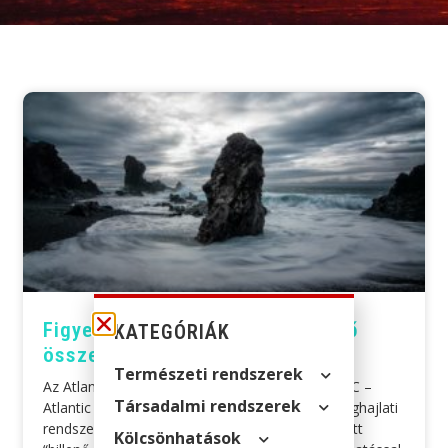
Figyelmeztetés az AMOC közelgő
KATEGÓRIÁK
összeomlásáról
Természeti rendszerek
Az Atlanti Meridionális Áramlási Rendszer (AMOC –
Társadalmi rendszerek
Atlantic meridional overturning circulation ) az éghajlati
rendszerünk egyik legbizonytalanabb úgynevezett
Kölcsön­hatások