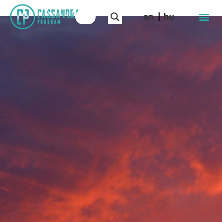
en
hu