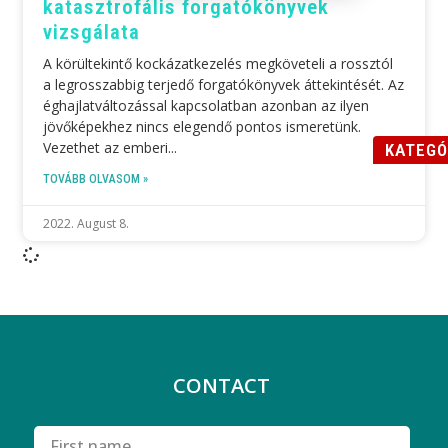
katasztrofális forgatókönyvek
vizsgálata
A körültekintő kockázatkezelés megköveteli a rossztól
a legrosszabbig terjedő forgatókönyvek áttekintését. Az
éghajlatváltozással kapcsolatban azonban az ilyen
jövőképekhez nincs elegendő pontos ismeretünk.
Vezethet az emberi
KATEGÓ
TOVÁBB OLVASOM »
2022. August 8.
CONTACT