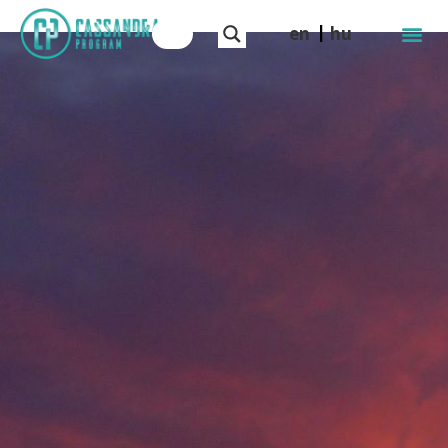
en
hu