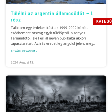
Túlélni az argentin államcsődöt – I.
rész
KATEGÓ
Találtam egy érdekes írást az 1999-2002 között
csődbement ország egyik túlélőjétől, bizonyos
Fernandótól, aki FerFal néven publikálta akkori
tapasztalatait. Az írás eredetileg angolul jelent meg
TOVÁBB OLVASOM »
2024. August 13.