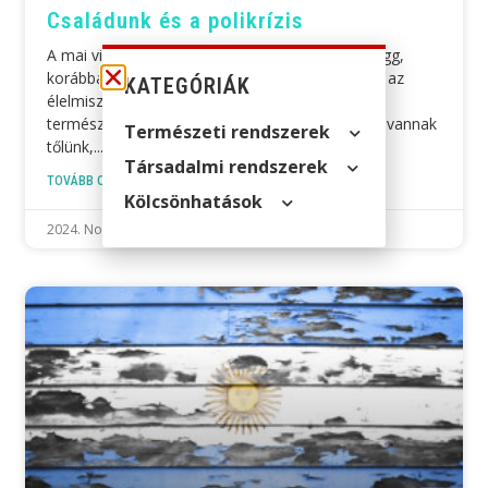
Családunk és a polikrízis
A mai világban, ahol minden mindennel összefügg,
korábban nem ismert kockázatok fenyegethetik az
KATEGÓRIÁK
élelmiszer ellátásunkat. Globális konfliktusok,
természeti katasztrófák, bár most még messze vannak
Természeti rendszerek
tőlünk,
Társadalmi rendszerek
TOVÁBB OLVASOM »
Kölcsön­hatások
2024. November 29.