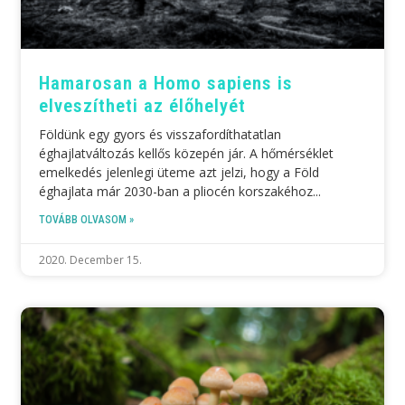
Hamarosan a Homo sapiens is
elveszítheti az élőhelyét
Földünk egy gyors és visszafordíthatatlan
éghajlatváltozás kellős közepén jár. A hőmérséklet
emelkedés jelenlegi üteme azt jelzi, hogy a Föld
éghajlata már 2030-ban a pliocén korszakéhoz
TOVÁBB OLVASOM »
2020. December 15.