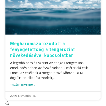
Meghárom­szoro­zódott a
fenyegetettség a tengerszint
növekedésével kapcsolatban
A legtöbb becslés szerint az átlagos tengerszint-
emelkedés ebben az évszázadban 2 méter alá esik.
Ennek az értéknek a meghatározásához a DEM –
digitális emelkedési modellt,
TOVÁBB OLVASOM »
2019. November 5.