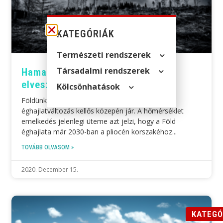
KATEGÓRIÁK
Természeti rendszerek
Társadalmi rendszerek
Hamarosan a Homo sapiens is
elveszítheti az élőhelyét
Kölcsön­hatások
Földünk egy gyors és visszafordíthatatlan
éghajlatváltozás kellős közepén jár. A hőmérséklet
emelkedés jelenlegi üteme azt jelzi, hogy a Föld
éghajlata már 2030-ban a pliocén korszakéhoz
TOVÁBB OLVASOM »
2020. December 15.
KATEGÓ