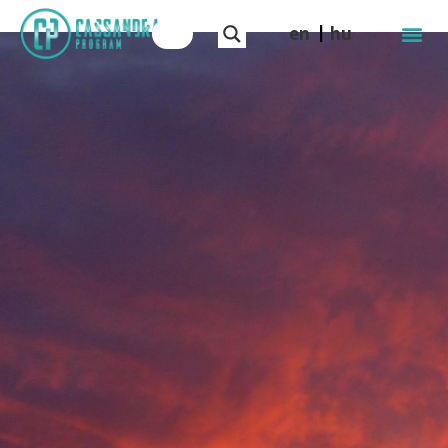
en
hu