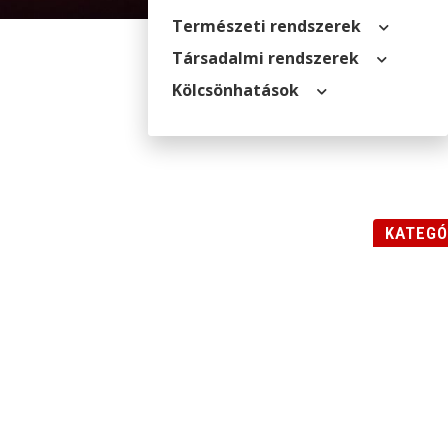
Természeti rendszerek
Társadalmi rendszerek
Kölcsön­hatások
KATEGÓ