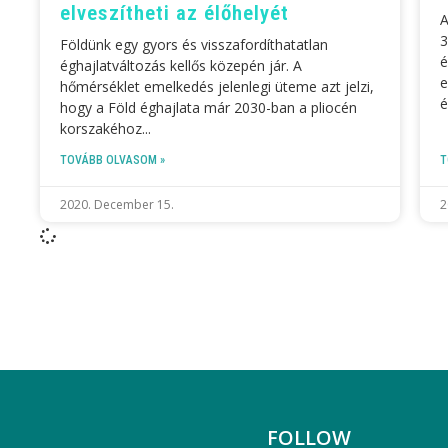
elveszítheti az élőhelyét
A
3
Földünk egy gyors és visszafordíthatatlan
é
éghajlatváltozás kellős közepén jár. A
e
hőmérséklet emelkedés jelenlegi üteme azt jelzi,
é
hogy a Föld éghajlata már 2030-ban a pliocén
korszakéhoz
TOVÁBB OLVASOM »
T
2020. December 15.
2
FOLLOW