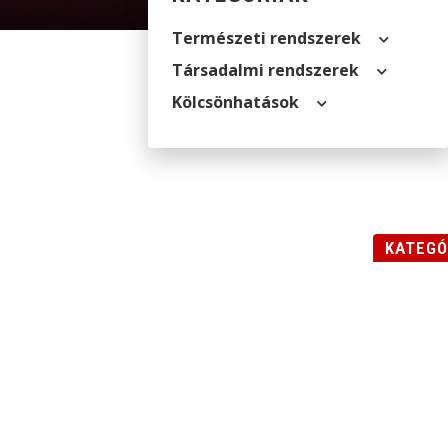
Természeti rendszerek
Társadalmi rendszerek
Kölcsön­hatások
KATEGÓ