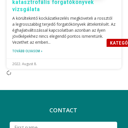
katasztrofális forgatókönyvek
vizsgálata
A körültekintő kockázatkezelés megköveteli a rossztól
a legrosszabbig terjedő forgatókönyvek áttekintését. Az
éghajlatváltozással kapcsolatban azonban az ilyen
jövőképekhez nincs elegendő pontos ismeretünk.
Vezethet az emberi
KATEGÓ
TOVÁBB OLVASOM »
2022. August 8.
CONTACT