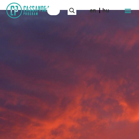
en
hu