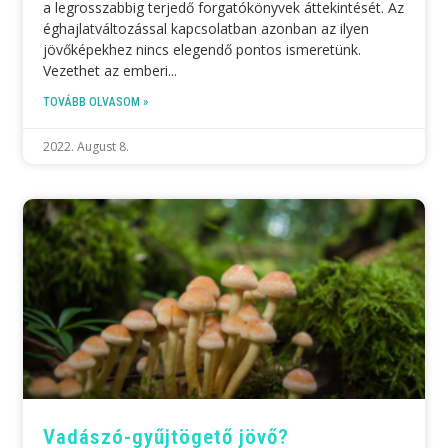
a legrosszabbig terjedő forgatókönyvek áttekintését. Az
éghajlatváltozással kapcsolatban azonban az ilyen
jövőképekhez nincs elegendő pontos ismeretünk.
Vezethet az emberi
TOVÁBB OLVASOM »
2022. August 8.
Vadászó-gyűjtögető jövő?