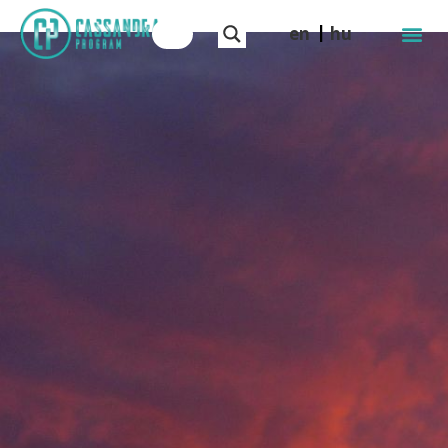
en
hu