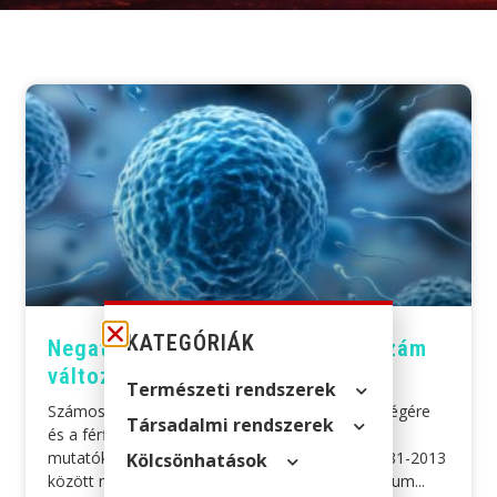
KATEGÓRIÁK
Negatív tendenciák a spermiumszám
változásában
Természeti rendszerek
Számos tanulmány számolt be a sperma minőségére
Társadalmi rendszerek
és a férfiak reproduktív egészségére vonatkozó
mutatók romlásáról. Korábbi elemzésünk az 1981-2013
Kölcsön­hatások
között megjelent tanulmányok alapján a spermium