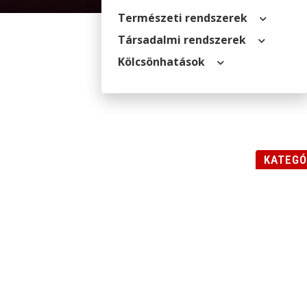
Természeti rendszerek
Társadalmi rendszerek
Kölcsön­hatások
KATEGÓ