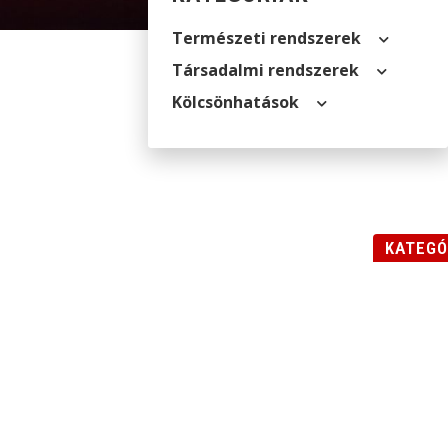
Természeti rendszerek
Társadalmi rendszerek
Kölcsön­hatások
KATEGÓ