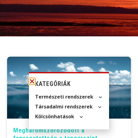
KATEGÓRIÁK
Természeti rendszerek
Társadalmi rendszerek
Kölcsön­hatások
Meghárom­szoro­zódott a
fenyegetettség a tengerszint