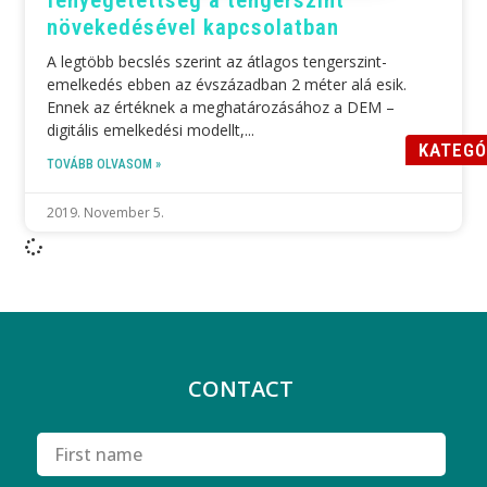
növekedésével kapcsolatban
A legtöbb becslés szerint az átlagos tengerszint-
emelkedés ebben az évszázadban 2 méter alá esik.
Ennek az értéknek a meghatározásához a DEM –
digitális emelkedési modellt,
KATEGÓ
TOVÁBB OLVASOM »
2019. November 5.
CONTACT