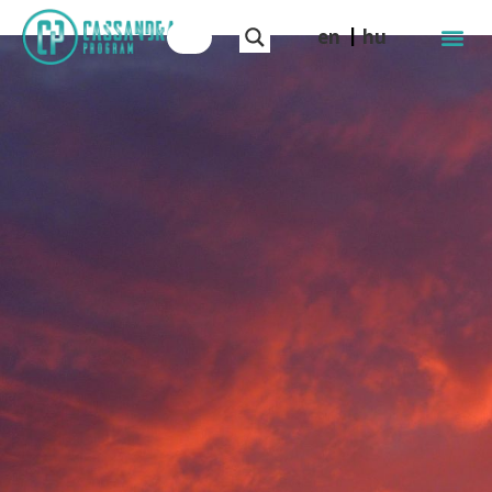
en
hu