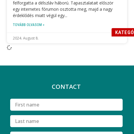
felforgatta a délszláv háború. Tapasztalatait először
egy internetes fórumon osztotta meg, majd a nagy
érdeklődés miatt végül egy
TOVÁBB OLVASOM »
KATEGÓ
2024. August 8.
CONTACT