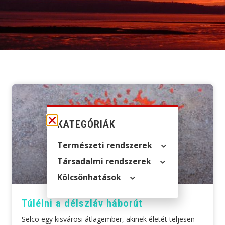
KATEGÓRIÁK
Természeti rendszerek
Társadalmi rendszerek
Kölcsön­hatások
Túlélni a délszláv háborút
Selco egy kisvárosi átlagember, akinek életét teljesen