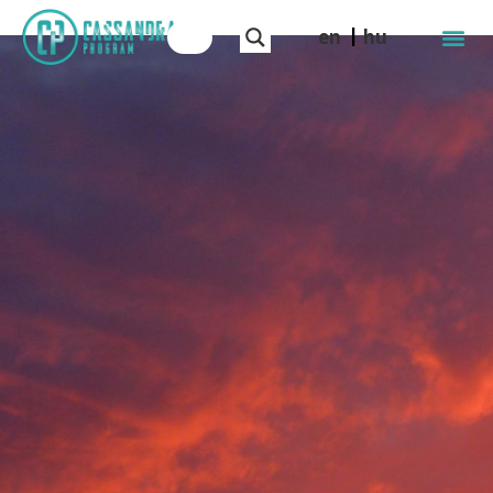
en
hu