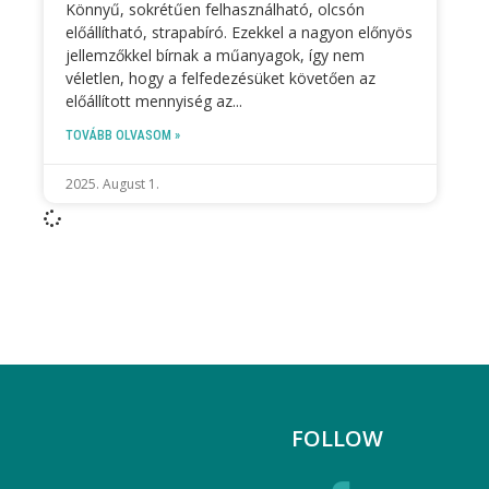
Könnyű, sokrétűen felhasználható, olcsón
előállítható, strapabíró. Ezekkel a nagyon előnyös
jellemzőkkel bírnak a műanyagok, így nem
véletlen, hogy a felfedezésüket követően az
előállított mennyiség az
TOVÁBB OLVASOM »
2025. August 1.
FOLLOW