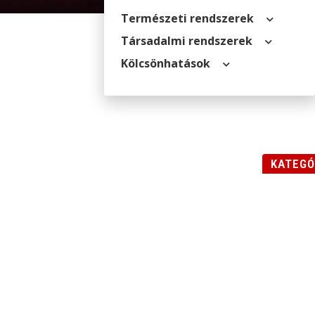
Természeti rendszerek
Társadalmi rendszerek
Kölcsön­hatások
KATEGÓ