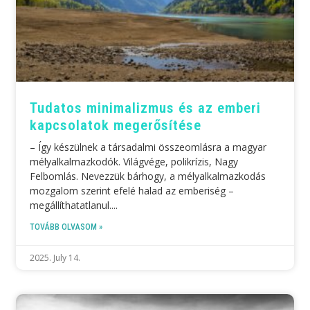
Tudatos minimalizmus és az emberi
kapcsolatok megerősítése
– Így készülnek a társadalmi összeomlásra a magyar
mélyalkalmazkodók. Világvége, polikrízis, Nagy
Felbomlás. Nevezzük bárhogy, a mélyalkalmazkodás
mozgalom szerint efelé halad az emberiség –
megállíthatatlanul.
TOVÁBB OLVASOM »
2025. July 14.