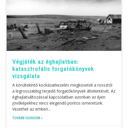
Végjáték az éghajlatban:
katasztrofális forgatókönyvek
vizsgálata
A körültekintő kockázatkezelés megköveteli a rossztól
a legrosszabbig terjedő forgatókönyvek áttekintését. Az
éghajlatváltozással kapcsolatban azonban az ilyen
jövőképekhez nincs elegendő pontos ismeretünk.
Vezethet az emberi
TOVÁBB OLVASOM »