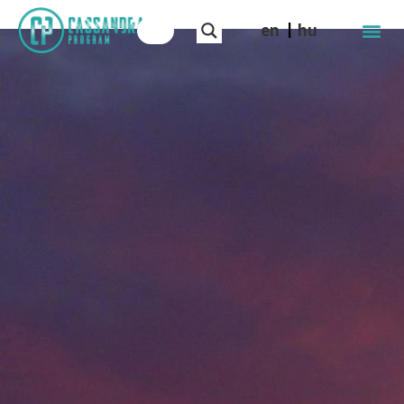
en
hu