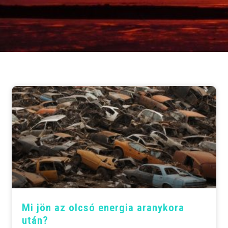
Mi jön az olcsó energia aranykora
után?