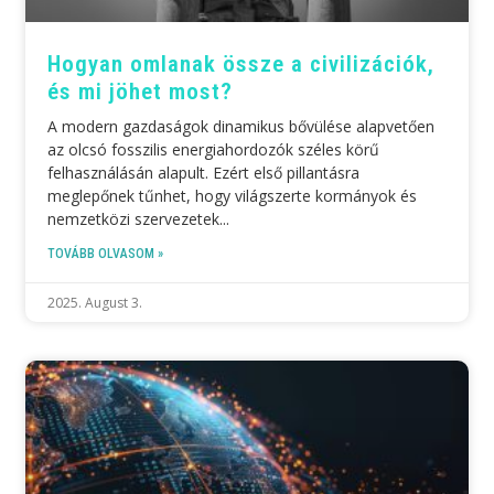
Hogyan omlanak össze a civilizációk,
és mi jöhet most?
A modern gazdaságok dinamikus bővülése alapvetően
az olcsó fosszilis energiahordozók széles körű
felhasználásán alapult. Ezért első pillantásra
meglepőnek tűnhet, hogy világszerte kormányok és
nemzetközi szervezetek
TOVÁBB OLVASOM »
2025. August 3.