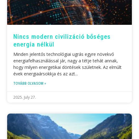
Nincs modern civilizáció bőséges
energia nélkül
Minden jelentős technológiai ugrás egyre növekvő
energiafelhasználással jár, nagy a tétje tehát annak,
hogy milyen energetikai döntések születnek. Az elmúlt
évek energiaársokkja és az azt
TOVÁBB OLVASOM »
2025. July 27.