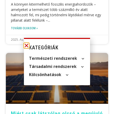
A könnyen kitermelhető fosszilis energiahordozók –
amelyeket a természet több százmillió év alatt
halmozott fel, mi pedig történelmi léptékkel mérve egy
pillanat alatt felélünk –
TOVÁBB OLVASOM »
2025. August 24.
KATEGÓRIÁK
Természeti rendszerek
Társadalmi rendszerek
Kölcsön­hatások
Miért csak látszólag olcsó a megújuló