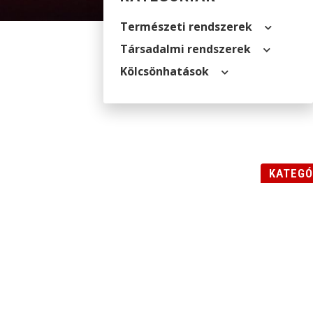
Természeti rendszerek
Társadalmi rendszerek
Kölcsön­hatások
KATEGÓ