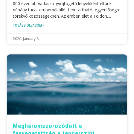
000 éven át, vadászó-gyűjtögető lényekként éltünk
néhány tucat emberből álló, fenntartható, egyenlőségre
törekvő közösségekben. Az emberi élet a Földön,
TOVÁBB OLVASOM »
2020. January 8.
Meghárom­szoro­zódott a
fenyegetettség a tengerszint