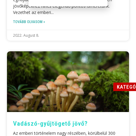
jövőképekhez nincs elegendő pontos ismeretünk.
Vezethet az emberi
TOVÁBB OLVASOM »
2022. August 8.
KATEGÓ
Vadászó-gyűjtögető jövő?
Az emberi történelem nagy részében, körülbelül 300