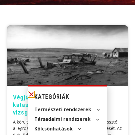
KATEGÓRIÁK
Végjáték az éghajlatban:
katasztrofális forgatókönyvek
Természeti rendszerek
vizsgálata
Társadalmi rendszerek
A körültekintő kockázatkezelés megköveteli a rossztól
a legrosszabbig terjedő forgatókönyvek áttekintését. Az
Kölcsön­hatások
éghajlatváltozással kapcsolatban azonban az ilyen