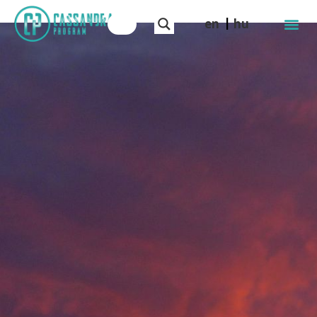
en
hu