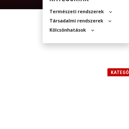
Természeti rendszerek
Társadalmi rendszerek
Kölcsön­hatások
KATEGÓ