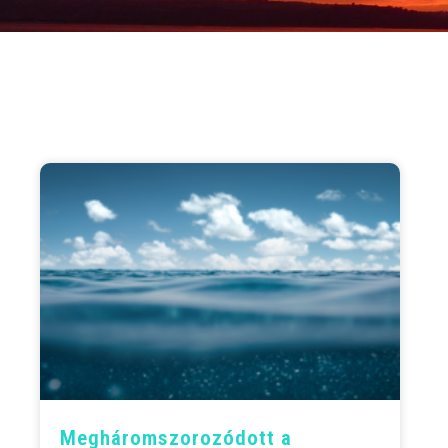
Meghárom­szoro­zódott a