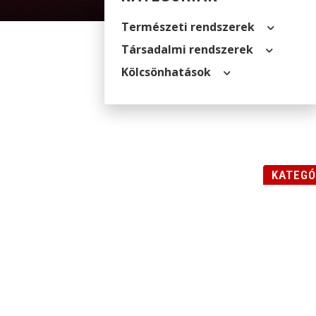
Természeti rendszerek
Társadalmi rendszerek
Kölcsön­hatások
KATEGÓ