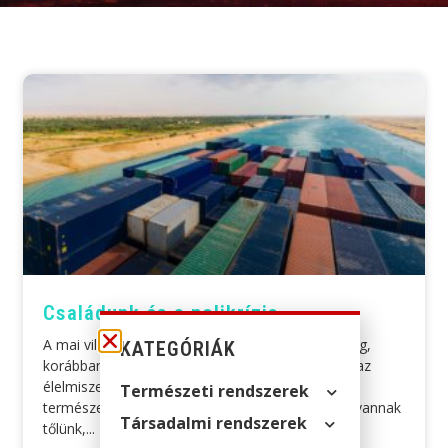
Családunk és a polikrízis
A mai világban, ahol minden mindennel összefügg,
KATEGÓRIÁK
korábban nem ismert kockázatok fenyegethetik az
élelmiszer ellátásunkat. Globális konfliktusok,
Természeti rendszerek
természeti katasztrófák, bár most még messze vannak
Társadalmi rendszerek
tőlünk,