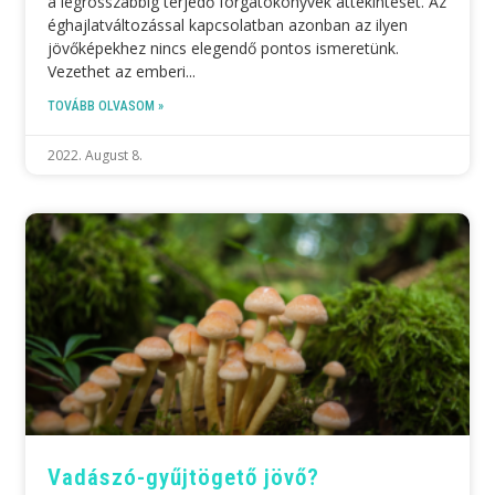
a legrosszabbig terjedő forgatókönyvek áttekintését. Az
éghajlatváltozással kapcsolatban azonban az ilyen
jövőképekhez nincs elegendő pontos ismeretünk.
Vezethet az emberi
TOVÁBB OLVASOM »
2022. August 8.
Vadászó-gyűjtögető jövő?