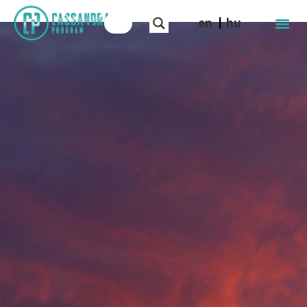
en
hu