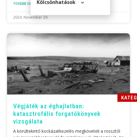
Kölcsön­hatások
TOVÁBB OLVASOM »
2024. November 29.
KATEG
Végjáték az éghajlatban:
katasztrofális forgatókönyvek
vizsgálata
A körültekintő kockázatkezelés megköveteli a rossztól