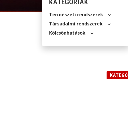
KATEGÓRIÁK
Természeti rendszerek
Társadalmi rendszerek
Kölcsön­hatások
KATEGÓ